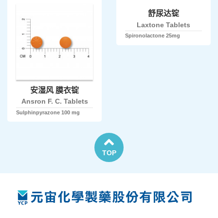
舒尿达锭
Laxtone Tablets
Spironolactone 25mg
安湿风 膜衣锭
Ansron F. C. Tablets
Sulphinpyrazone 100 mg
TOP