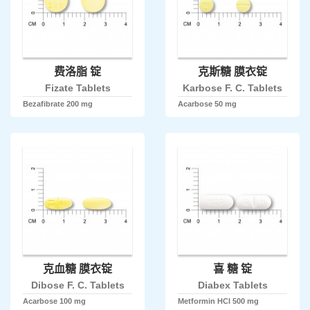
费洛脂 锭
克斯糖 膜衣锭
Fizate Tablets
Karbose F. C. Tablets
Bezafibrate 200 mg
Acarbose 50 mg
克血糖 膜衣锭
喜 糖 锭
Dibose F. C. Tablets
Diabex Tablets
Acarbose 100 mg
Metformin HCl 500 mg