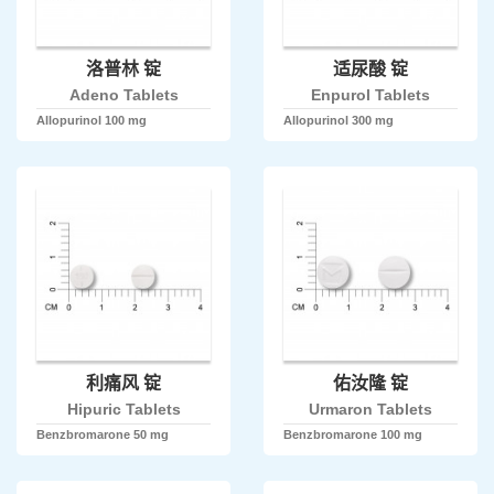
洛普林 锭
适尿酸 锭
Adeno Tablets
Enpurol Tablets
Allopurinol 100 mg
Allopurinol 300 mg
利痛风 锭
佑汝隆 锭
Hipuric Tablets
Urmaron Tablets
Benzbromarone 50 mg
Benzbromarone 100 mg