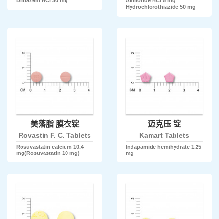
Diltiazem HCl 30 mg
Amiloride HCl 5 mg
Hydrochlorothiazide 50 mg
美落脂 膜衣锭
迈克压 锭
Rovastin F. C. Tablets
Kamart Tablets
Rosuvastatin calcium 10.4
Indapamide hemihydrate 1.25
mg(Rosuvastatin 10 mg)
mg