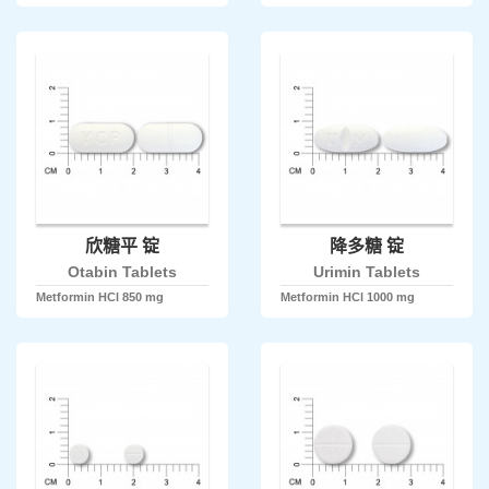
欣糖平 锭
降多糖 锭
Otabin Tablets
Urimin Tablets
Metformin HCl 850 mg
Metformin HCl 1000 mg