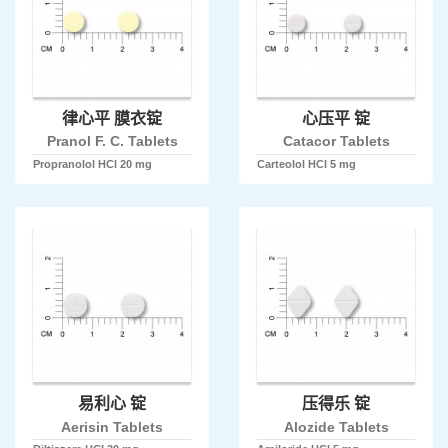
律心平 膜衣锭
心压平 锭
Pranol F. C. Tablets
Catacor Tablets
Propranolol HCl 20 mg
Carteolol HCl 5 mg
易利心 锭
压得乐 锭
Aerisin Tablets
Alozide Tablets