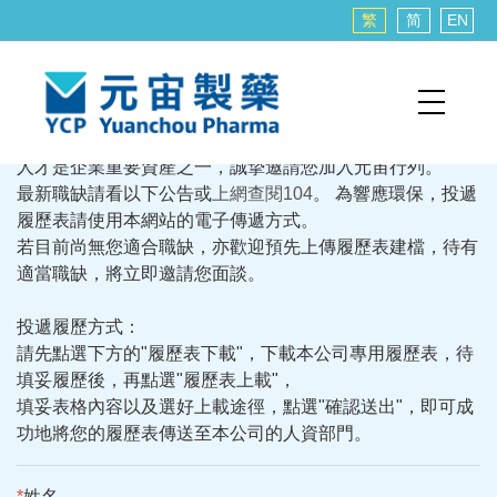
繁
简
EN
人才是企業重要資產之一，誠摯邀請您加入元宙行列。
最新職缺請看以下公告或
上網查閱104
。 為響應環保，投遞
履歷表請使用本網站的電子傳遞方式。
若目前尚無您適合職缺，亦歡迎預先上傳履歷表建檔，待有
適當職缺，將立即邀請您面談。
投遞履歷方式：
請先點選下方的"履歷表下載"，下載本公司專用履歷表，待
填妥履歷後，再點選"履歷表上載"，
填妥表格內容以及選好上載途徑，點選"確認送出"，即可成
功地將您的履歷表傳送至本公司的人資部門。
*
姓名