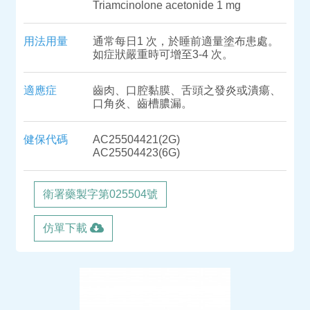
Triamcinolone acetonide 1 mg
用法用量
通常每日1 次，於睡前適量塗布患處。
如症狀嚴重時可增至3-4 次。
適應症
齒肉、口腔黏膜、舌頭之發炎或潰瘍、
口角炎、齒槽膿漏。
健保代碼
AC25504421(2G)
AC25504423(6G)
衛署藥製字第025504號
仿單下載