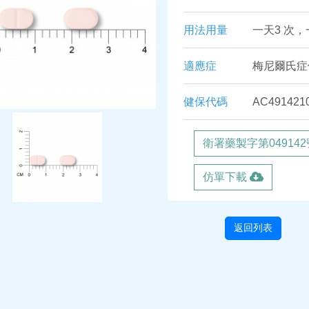
用法用量
一天3 次，
適應症
梅尼爾氏症
健保代碼
AC491421
衛署藥製字第049142
仿單下載
返回列表