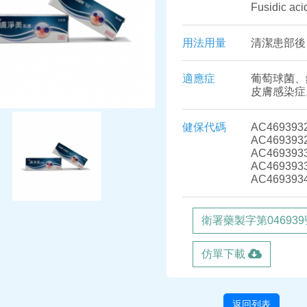
Fusidic aci
用法用量
清潔患部後，
適應症
葡萄球菌、鏈
皮膚感染症
健保代碼
AC4693932
AC4693932
AC4693933
AC4693933
AC4693934
衛署藥製字第046939
仿單下載
返回列表