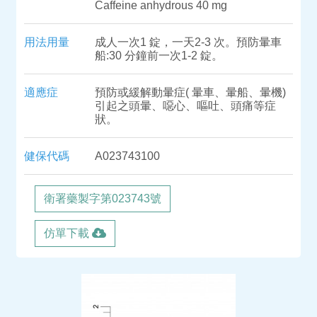
Caffeine anhydrous 40 mg
用法用量
成人一次1 錠，一天2-3 次。預防暈車
船:30 分鐘前一次1-2 錠。
適應症
預防或緩解動暈症( 暈車、暈船、暈機)
引起之頭暈、噁心、嘔吐、頭痛等症
狀。
健保代碼
A023743100
衛署藥製字第023743號
仿單下載