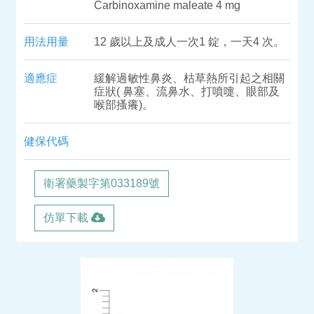
Carbinoxamine maleate 4 mg
用法用量
12 歲以上及成人一次1 錠，一天4 次。
適應症
緩解過敏性鼻炎、枯草熱所引起之相關
症狀( 鼻塞、流鼻水、打噴嚏、眼部及
喉部搔癢)。
健保代碼
衛署藥製字第033189號
仿單下載