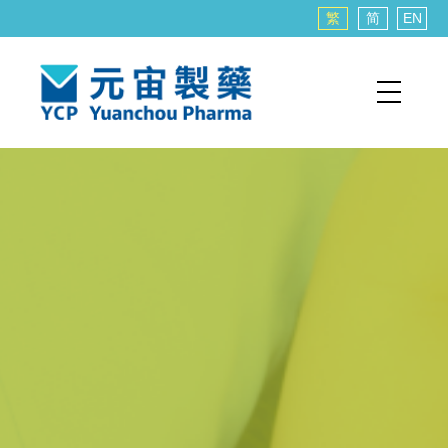
繁
简
EN